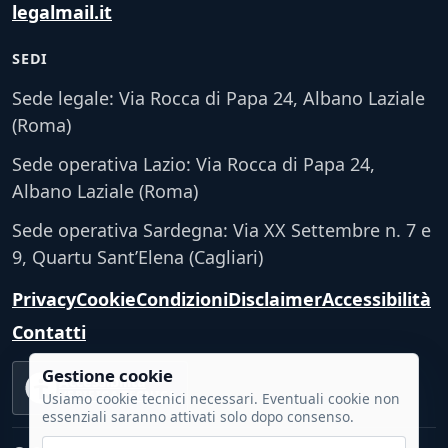
legalmail.it
SEDI
Sede legale: Via Rocca di Papa 24, Albano Laziale
(Roma)
Sede operativa Lazio: Via Rocca di Papa 24,
Albano Laziale (Roma)
Sede operativa Sardegna: Via XX Settembre n. 7 e
9, Quartu Sant’Elena (Cagliari)
Privacy
Cookie
Condizioni
Disclaimer
Accessibilità
Contatti
Gestione cookie
Accessibilità
VERIFICA TECNICA
Usiamo cookie tecnici necessari. Eventuali cookie non
essenziali saranno attivati solo dopo consenso.