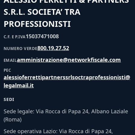
S.R.L. SOCIETA’ TRA
PROFESSIONISTI
15037471008
C.F. E P.IVA
800.19.27.52
NUMERO VERDE
amministrazione@networkfiscale.com
EMAIL
PEC
alessioferrettipartnerssrlsoctraprofessionisti@
legalmail.it
SEDI
Sede legale: Via Rocca di Papa 24, Albano Laziale
(Roma)
Sede operativa Lazio: Via Rocca di Papa 24,